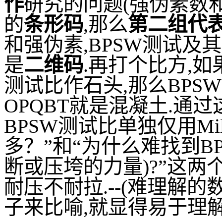
作
研究的问题
(
强伪素数
的
条形码
,
那么
第二组代
和
强伪素
,
BPSW
测试及其
是
二维码
.
再打个比方
,
如
测试比作石头
,
那么
BPSW
OPQBT
就是混凝土
.
通过
BPSW
测试比单独仅用
Mil
多？”和“为什么难找到
B
断或压垮的力量
)?
”这两
耐压不耐拉
.--(
难理解的
子来比喻
,
就显得易于理