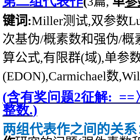
第二组代表作
(
3
篇
,
单
参
键词
:
Miller
测试
,
双参数
L
次基伪
/
概素数
和强伪
/
概
算公式
,
有限群
(
域
),
单参
(EDON)
,
Carmichael
数
,
Wil
(
含有奖问题
2
征解
:
==
整数
.
)
两组代表作之间的关系