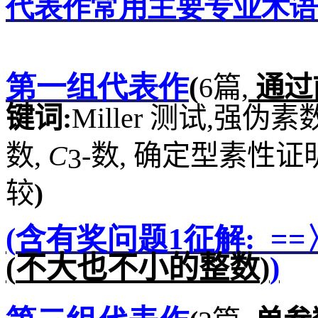
代表作常用主要专业术语
第一组代表作
(
6
篇
,
通过
键词
:
Miller
测试
,
强伪素
数
,
C
-
数
,
确定型素性证
3
较
)
(
含有奖问题
1
征解
:
==
(
不大也不小的整数
)
)