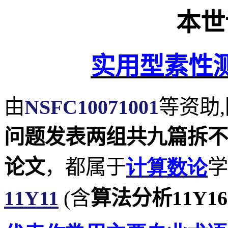
本世
实用型素性
由
NSFC10071001
等资助
,
问题发表两组共九篇拆不
论文
，都属于
计算数论
学
11Y11
(
含
算法分析
11Y16